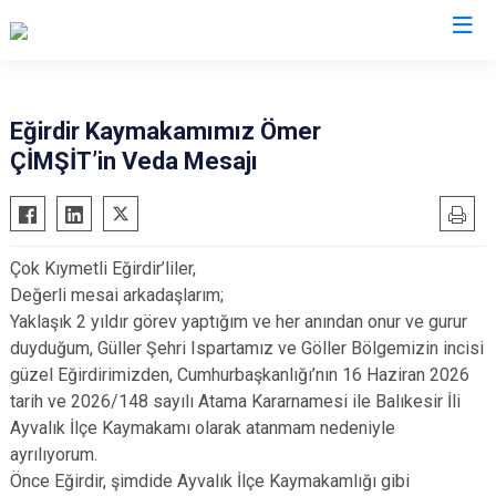
Isparta
Eğirdir Kaymakamımız Ömer
ÇİMŞİT’in Veda Mesajı
Atabey
Senirkent
Eğirdir
Sütçüler
Gelendost
Uluborlu
Çok Kıymetli Eğirdir’liler,
Gönen
Yalvaç
Değerli mesai arkadaşlarım;
Keçiborlu
Yenişarbademli
Yaklaşık 2 yıldır görev yaptığım ve her anından onur ve gurur
Şarkikaraağaç
Aksu
duyduğum, Güller Şehri Ispartamız ve Göller Bölgemizin incisi
güzel Eğirdirimizden, Cumhurbaşkanlığı’nın 16 Haziran 2026
tarih ve 2026/148 sayılı Atama Kararnamesi ile Balıkesir İli
Ayvalık İlçe Kaymakamı olarak atanmam nedeniyle
ayrılıyorum.
Önce Eğirdir, şimdide Ayvalık İlçe Kaymakamlığı gibi