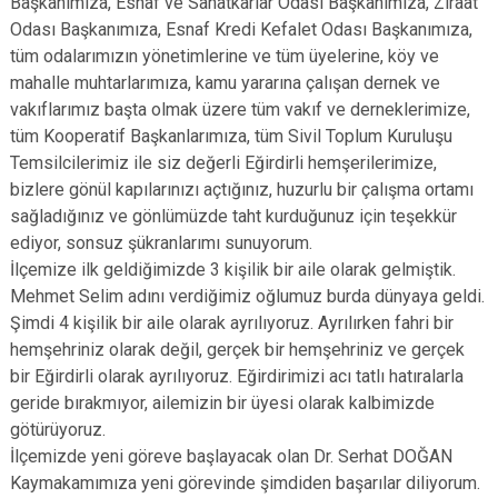
Başkanımıza, Esnaf ve Sanatkarlar Odası Başkanımıza, Ziraat
Odası Başkanımıza, Esnaf Kredi Kefalet Odası Başkanımıza,
tüm odalarımızın yönetimlerine ve tüm üyelerine, köy ve
mahalle muhtarlarımıza, kamu yararına çalışan dernek ve
vakıflarımız başta olmak üzere tüm vakıf ve derneklerimize,
tüm Kooperatif Başkanlarımıza, tüm Sivil Toplum Kuruluşu
Temsilcilerimiz ile siz değerli Eğirdirli hemşerilerimize,
bizlere gönül kapılarınızı açtığınız, huzurlu bir çalışma ortamı
sağladığınız ve gönlümüzde taht kurduğunuz için teşekkür
ediyor, sonsuz şükranlarımı sunuyorum.
İlçemize ilk geldiğimizde 3 kişilik bir aile olarak gelmiştik.
Mehmet Selim adını verdiğimiz oğlumuz burda dünyaya geldi.
Şimdi 4 kişilik bir aile olarak ayrılıyoruz. Ayrılırken fahri bir
hemşehriniz olarak değil, gerçek bir hemşehriniz ve gerçek
bir Eğirdirli olarak ayrılıyoruz. Eğirdirimizi acı tatlı hatıralarla
geride bırakmıyor, ailemizin bir üyesi olarak kalbimizde
götürüyoruz.
İlçemizde yeni göreve başlayacak olan Dr. Serhat DOĞAN
Kaymakamımıza yeni görevinde şimdiden başarılar diliyorum.