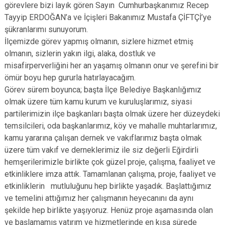
görevlere bizi layık gören Sayın Cumhurbaşkanımız Recep
Tayyip ERDOĞAN’a ve İçişleri Bakanımız Mustafa ÇİFTÇİ’ye
şükranlarımı sunuyorum.
İlçemizde görev yapmış olmanın, sizlere hizmet etmiş
olmanın, sizlerin yakın ilgi, alaka, dostluk ve
misafirperverliğini her an yaşamış olmanın onur ve şerefini bir
ömür boyu hep gururla hatırlayacağım.
Görev sürem boyunca; başta İlçe Belediye Başkanlığımız
olmak üzere tüm kamu kurum ve kuruluşlarımız, siyasi
partilerimizin ilçe başkanları başta olmak üzere her düzeydeki
temsilcileri, oda başkanlarımız, köy ve mahalle muhtarlarımız,
kamu yararına çalışan dernek ve vakıflarımız başta olmak
üzere tüm vakıf ve derneklerimiz ile siz değerli Eğirdirli
hemşerilerimizle birlikte çok güzel proje, çalışma, faaliyet ve
etkinliklere imza attık. Tamamlanan çalışma, proje, faaliyet ve
etkinliklerin mutluluğunu hep birlikte yaşadık. Başlattığımız
ve temelini attığımız her çalışmanın heyecanını da aynı
şekilde hep birlikte yaşıyoruz. Henüz proje aşamasında olan
ve başlamamış yatırım ve hizmetlerinde en kısa sürede