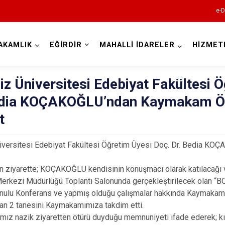
e-D
AKAMLIK
EĞİRDİR
MAHALLİ İDARELER
HİZMET
Isparta
z Üniversitesi Edebiyat Fakültesi 
edia KOÇAKOĞLU’ndan Kaymakam Ö
t
iversitesi Edebiyat Fakültesi Öğretim Üyesi Doç. Dr. Bedia 
Atabey
n ziyarette; KOÇAKOĞLU kendisinin konuşmacı olarak katılacağı 
Merkezi Müdürlüğü Toplantı Salonunda gerçekleştirilecek olan 
Eğirdir
onulu Konferans ve yapmış olduğu çalışmalar hakkında Kaymakam 
Gelendost
tan 2 tanesini Kaymakamımıza takdim etti.
z nazik ziyaretten ötürü duyduğu memnuniyeti ifade ederek; kıy
Gönen