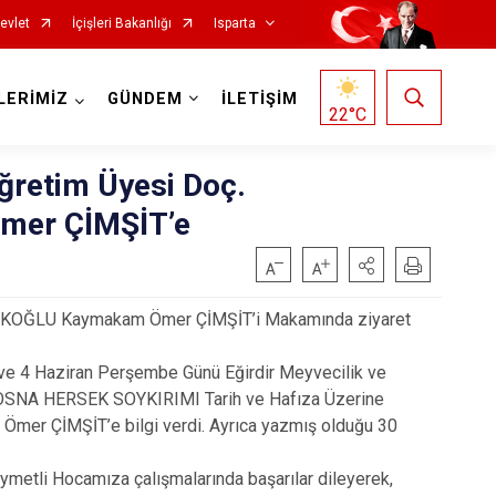
evlet
İçişleri Bakanlığı
Isparta
LERİMİZ
GÜNDEM
İLETİŞİM
22
°C
Öğretim Üyesi Doç.
mer ÇİMŞİT’e
KOÇAKOĞLU Kaymakam Ömer ÇİMŞİT’i Makamında ziyaret
Senirkent
ve 4 Haziran Perşembe Günü Eğirdir Meyvecilik ve
“BOSNA HERSEK SOYKIRIMI Tarih ve Hafıza Üzerine
Sütçüler
Ömer ÇİMŞİT’e bilgi verdi. Ayrıca yazmış olduğu 30
Uluborlu
metli Hocamıza çalışmalarında başarılar dileyerek,
Yalvaç