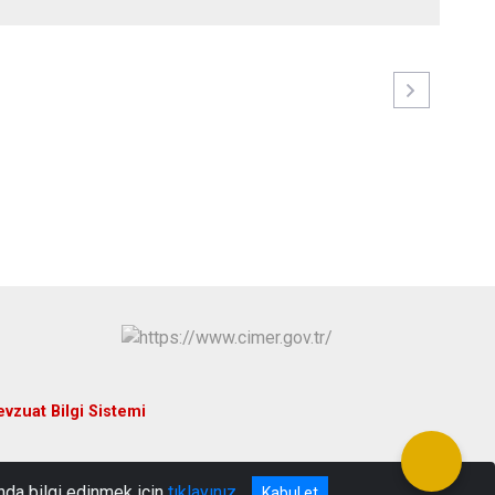
vzuat Bilgi Sistemi
nda bilgi edinmek için
tıklayınız
Kabul et