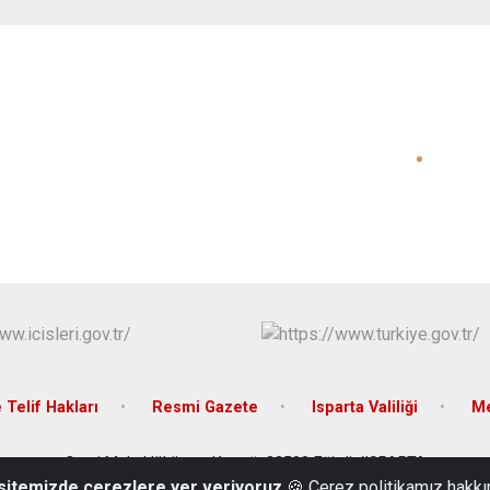
e Telif Hakları
Resmi Gazete
Isparta Valiliği
Me
Cami Mah. Hükümet Konağı 32500 Eğirdir/ISPARTA
 sitemizde çerezlere yer veriyoruz
🍪 Çerez politikamız hakkı