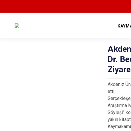
KAYM
Akdeni
Dr. B
Ziyare
Akdeniz Ün
etti.
Gerçekleşe
Araştırma 
Söyleşi” k
yakın kitap
Kaymakamımı